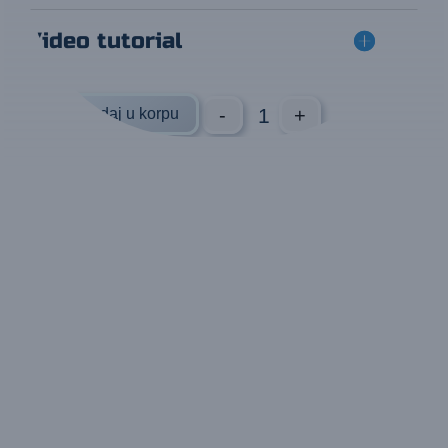
Video tutorial
-
+
Dodaj u korpu
Meguiar's So10 All IN ONE M3