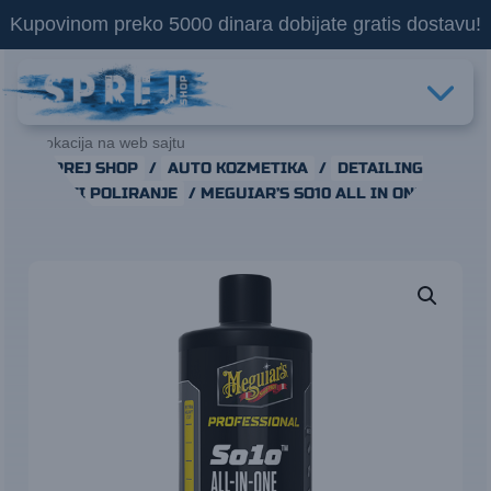
Kupovinom preko 5000 dinara dobijate gratis dostavu!
Lokacija na web sajtu
SPREJ SHOP
/
AUTO KOZMETIKA
/
DETAILING
PROFI POLIRANJE
/ MEGUIAR’S SO10 ALL IN ONE
M300