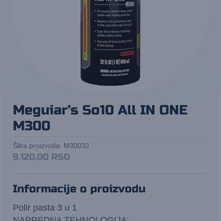
Meguiar’s So10 All IN ONE
M300
Šifra proizvoda:
M30032
9.120,00
RSD
Informacije o proizvodu
Polir pasta 3 u 1
NAPREDNA TEHNOLOGIJA: