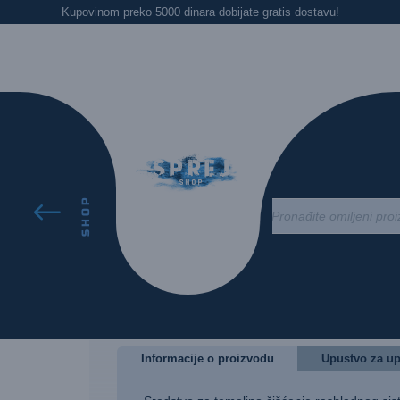
Kupovinom preko 5000 dinara dobijate gratis dostavu!
ALO
/ WYNNS COOLING SYSTEM FLUSH 325 ML
SHOP
#
Products
search
WYNNS Cooling Syste
Šifra proizvoda:
W45944
930,00
RSD
Informacije o proizvodu
Upustvo za u