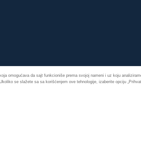
 koja omogućava da sajt funkcioniše prema svojoj nameni i uz koju analiziramo
oliko se slažete sa sa korišćenjem ove tehnologije, izaberite opciju „Prihva