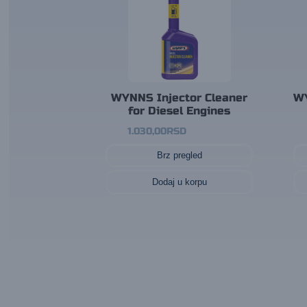
WYNNS Injector Cleaner
WY
for Diesel Engines
1.030,00
RSD
Brz pregled
Dodaj u korpu