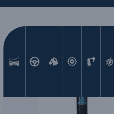
Lokacija na web sajtu
SPREJ SHOP
/
ADITIVI
/
ADITIVI OST