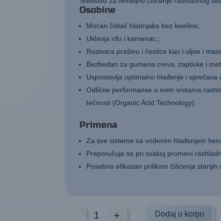
Sredstvo za temeljno čišćenje rashladnog si
Osobine
Moćan čistač hladnjaka bez kiseline;
Uklanja rđu i kamenac.;
Rastvara prašinu i čestice kao i uljne i ma
Bezbedan za gumena creva, zaptivke i meta
Uspostavlja optimalno hlađenje i sprečava d
Odlične performanse u svim vrstama rashlad
tečnosti (Organic Acid Technology).
Primena
Za sve sisteme sa vodenim hlađenjem benzi
Preporučuje se pri svakoj promeni rashladn
Posebno efikasan prilikom čišćenja starijih
-
+
Dodaj u korpu
WYNNS Cooling System Flush 325 mL ko