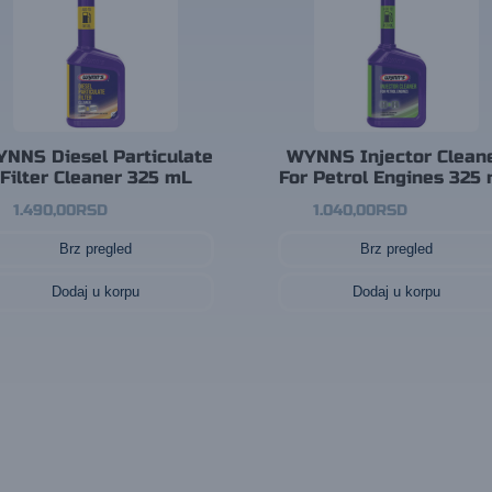
NNS Diesel Particulate
WYNNS Injector Clean
Filter Cleaner 325 mL
For Petrol Engines 325
1.490,00
RSD
1.040,00
RSD
Brz pregled
Brz pregled
Dodaj u korpu
Dodaj u korpu