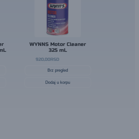
er
WYNNS Motor Cleaner
 mL
325 mL
920,00
RSD
Brz pregled
Dodaj u korpu