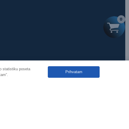
0
 statistiku poseta
Prihvatam
tam“.