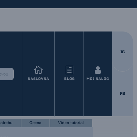
IG

h

NASLOVNA
BLOG
MOJ NALOG
m Flush 325 mL
FB
potrebu
Ocena
Video tutorial