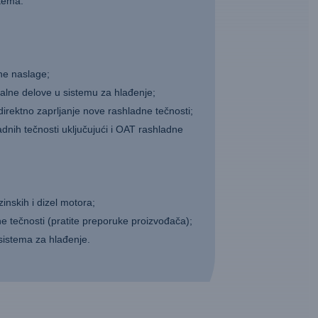
stema.
sne naslage;
lne delove u sistemu za hlađenje;
irektno zaprljanje nove rashladne tečnosti;
nih tečnosti uključujući i OAT rashladne
nskih i dizel motora;
e tečnosti (pratite preporuke proizvođača);
 sistema za hlađenje.
ličina