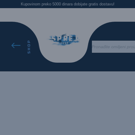
Kupovinom preko 5000 dinara dobijate gratis dostavu!
nijansi / 304601 Bezbojni Lak Saten Mat
 Saten Mat
SHOP
#
Products
search