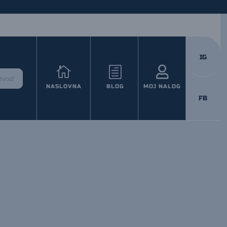
IG


h
NASLOVNA
BLOG
MOJ NALOG
FB