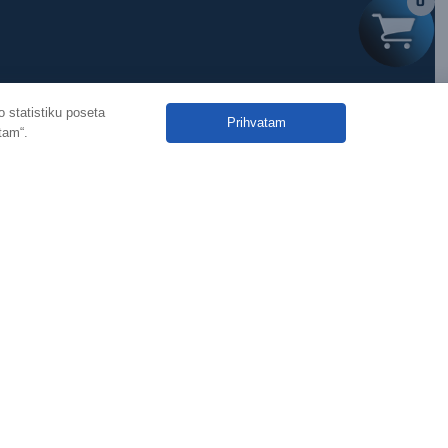
0
 statistiku poseta
Prihvatam
tam“.