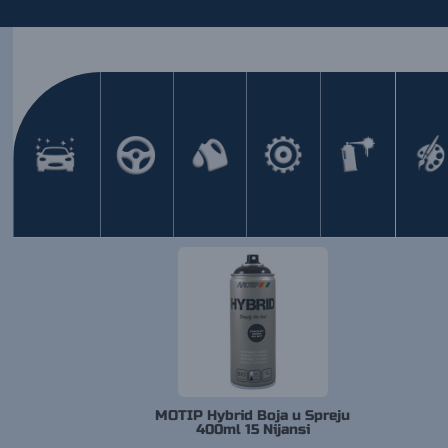
Početna
/ Proizvod Motip Hybrid boje 400ml 15 
304601 Bezbojni Lak
Prikazan jedan rezultat
MOTIP Hybrid Boja u Spreju
400ml 15 Nijansi