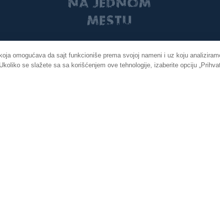
NA JEDNOM
MESTU
 koja omogućava da sajt funkcioniše prema svojoj nameni i uz koju analiziramo
oliko se slažete sa sa korišćenjem ove tehnologije, izaberite opciju „Prihva
POVEŽIMO SE