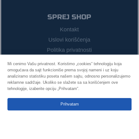
SPREJ SHOP
Kontakt
Uslovi korišćenja
Politika privatnosti
Mi cenimo Vašu privatnost. Koristimo „cookies“ tehnologiju koja
omogućava da sajt funkcioniše prema svojoj nameni i uz koju
POVEŽIMO SE
analiziramo statistiku poseta našem sajtu, odnosno personalizujemo
reklamne sadržaje. Ukoliko se slažete sa sa korišćenjem ove
tehnologije, izaberite opciju „Prihvatam“.



Prihvatam
©
2021
Sprej Shop
Izradio
Infinity Web Solutions