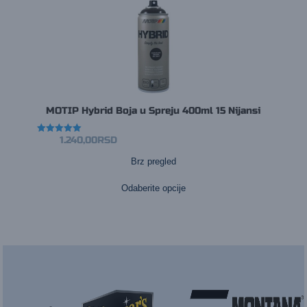
MOTIP Hybrid Boja u Spreju 400ml 15 Nijansi
1.240,00
RSD
Ocenjeno
sa
5.00
Brz pregled
od 5
Ovaj
proizvod
ima
Odaberite opcije
više
varijanti.
Opcije
mogu
biti
izabran
na
stranici
proizvod