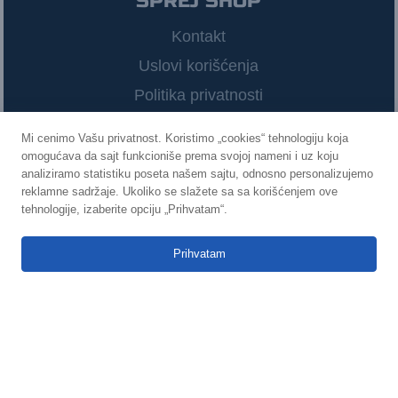
SPREJ SHOP
Kontakt
Uslovi korišćenja
Politika privatnosti
Mi cenimo Vašu privatnost. Koristimo „cookies“ tehnologiju koja
omogućava da sajt funkcioniše prema svojoj nameni i uz koju
POVEŽIMO SE
analiziramo statistiku poseta našem sajtu, odnosno personalizujemo
reklamne sadržaje. Ukoliko se slažete sa sa korišćenjem ove
0
tehnologije, izaberite opciju „Prihvatam“.



Prihvatam
©
2021
Sprej Shop
Izradio
Infinity Web Solutions
KATEGORIJE SPREJEVA