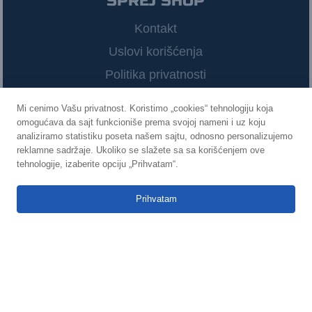
SPREJ SHOP
Kontakt
Uslovi korišćenja
Politika privatnosti
Mi cenimo Vašu privatnost. Koristimo „cookies“ tehnologiju koja
omogućava da sajt funkcioniše prema svojoj nameni i uz koju
POVEŽIMO SE
analiziramo statistiku poseta našem sajtu, odnosno personalizujemo
reklamne sadržaje. Ukoliko se slažete sa sa korišćenjem ove
0
tehnologije, izaberite opciju „Prihvatam“.



Prihvatam
©
2021
Sprej Shop
Izradio
Infinity Web Solutions
KATEGORIJE SPREJEVA