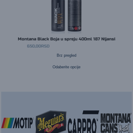
Montana Black Boja u spreju 400ml 187 Nijansi
650,00
RSD
Brz pregled
Ovaj
proizvod
ima
Odaberite opcije
više
varijanti.
Opcije
mogu
biti
izabran
na
stranici
proizvod