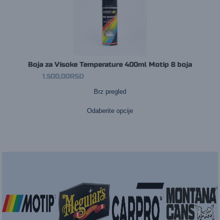
Boja za Visoke Temperature 400ml Motip 8 boja
1.500,00
RSD
Brz pregled
Ovaj
proizvod
ima
Odaberite opcije
više
varijanti.
Opcije
mogu
biti
izabran
na
stranici
proizvod