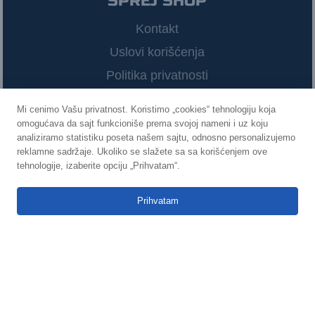
SPREJ SHOP
Kontakt
Uslovi korišćenja
Politika privatnosti
Mi cenimo Vašu privatnost. Koristimo „cookies“ tehnologiju koja
omogućava da sajt funkcioniše prema svojoj nameni i uz koju
POVEŽIMO SE
analiziramo statistiku poseta našem sajtu, odnosno personalizujemo
reklamne sadržaje. Ukoliko se slažete sa sa korišćenjem ove
0
tehnologije, izaberite opciju „Prihvatam“.



Prihvatam
©
2021
Sprej Shop
Izradio
Infinity Web Solutions
KATEGORIJE SPREJEVA